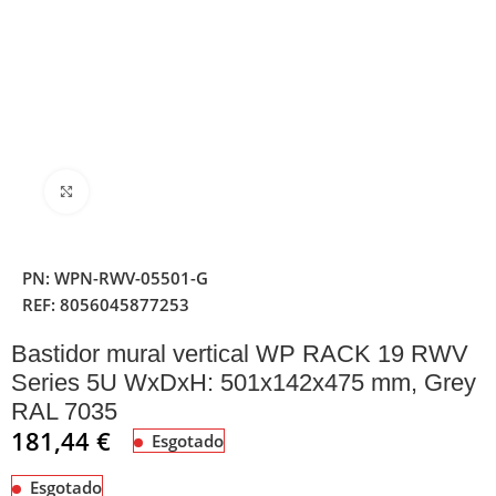
Clique para ampliar
PN:
WPN-RWV-05501-G
REF:
8056045877253
Bastidor mural vertical WP RACK 19 RWV
Series 5U WxDxH: 501x142x475 mm, Grey
RAL 7035
181,44
€
Esgotado
Esgotado