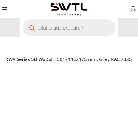
K 19 RWV Series 5U WxDxH: 501x142x475 mm, Grey RAL 7035