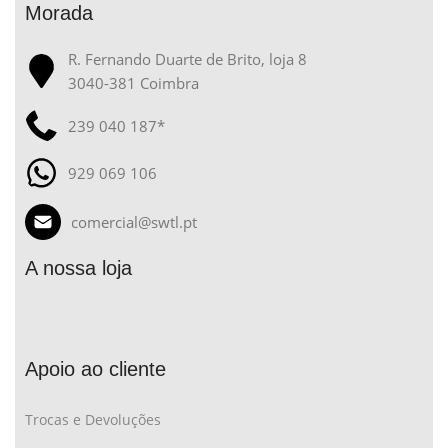
Morada
R. Fernando Duarte de Brito, loja 8
3040-381 Coimbra
239 040 187*
929 069 106
comercial@swtl.pt
A nossa loja
Apoio ao cliente
Trocas e Devoluções