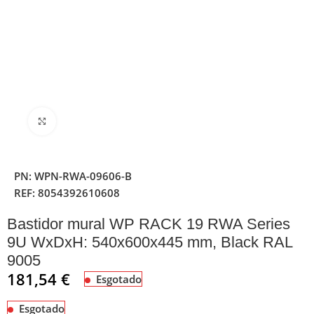
Clique para ampliar
PN:
WPN-RWA-09606-B
REF:
8054392610608
Bastidor mural WP RACK 19 RWA Series
9U WxDxH: 540x600x445 mm, Black RAL
9005
181,54
€
Esgotado
Esgotado