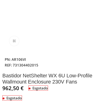
Clique para ampliar
PN:
AR106VI
REF:
731304402015
Bastidor NetShelter WX 6U Low-Profile
Wallmount Enclosure 230V Fans
962,50
€
Esgotado
Esgotado