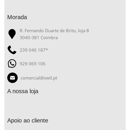
Morada
R. Fernando Duarte de Brito, loja 8
3040-381 Coimbra
239 040 187*
929 069 106
comercial@swtl.pt
A nossa loja
Apoio ao cliente