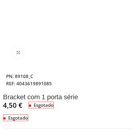
Clique para ampliar
PN:
89108_C
REF:
4043619891085
Bracket com 1 porta série
4,50
€
Esgotado
Esgotado