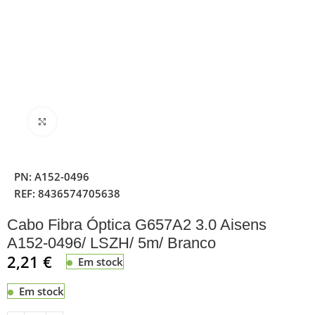
Clique para ampliar
PN:
A152-0496
REF:
8436574705638
Cabo Fibra Óptica G657A2 3.0 Aisens
A152-0496/ LSZH/ 5m/ Branco
2,21
€
Em stock
Em stock