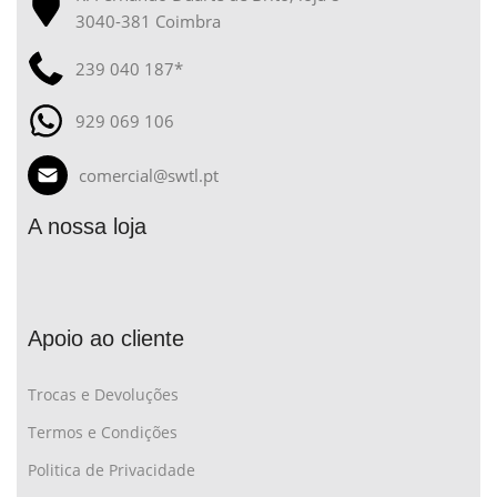
3040-381 Coimbra
239 040 187*
929 069 106
comercial@swtl.pt
A nossa loja
Apoio ao cliente
Trocas e Devoluções
Termos e Condições
Politica de Privacidade