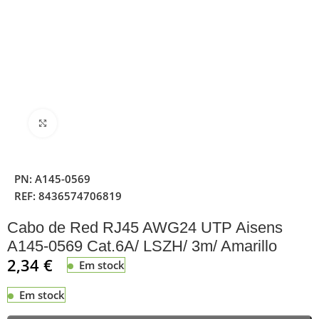
Clique para ampliar
PN:
A145-0569
REF:
8436574706819
Cabo de Red RJ45 AWG24 UTP Aisens
A145-0569 Cat.6A/ LSZH/ 3m/ Amarillo
2,34
€
Em stock
Em stock