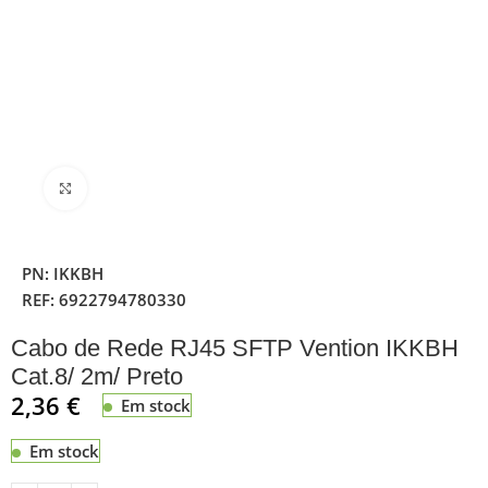
Clique para ampliar
PN:
IKKBH
REF:
6922794780330
Cabo de Rede RJ45 SFTP Vention IKKBH
Cat.8/ 2m/ Preto
2,36
€
Em stock
Em stock