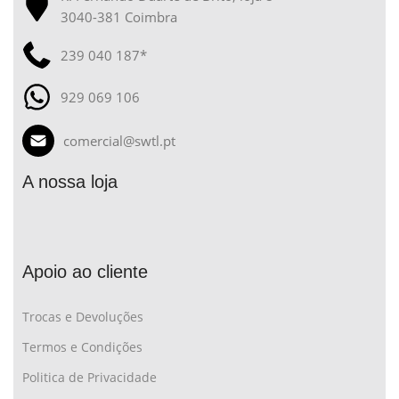
3040-381 Coimbra
239 040 187*
929 069 106
comercial@swtl.pt
A nossa loja
Apoio ao cliente
Trocas e Devoluções
Termos e Condições
Politica de Privacidade