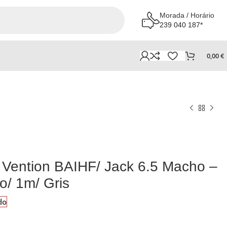
Morada / Horário
239 040 187*
0,00
€
 Vention BAIHF/ Jack 6.5 Macho –
o/ 1m/ Gris
do