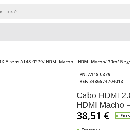
4K Aisens A148-0379/ HDMI Macho – HDMI Macho/ 30m/ Neg
PN:
A148-0379
REF:
8436574704013
Cabo HDMI 2.
HDMI Macho –
38,51
€
Em s
Em stock