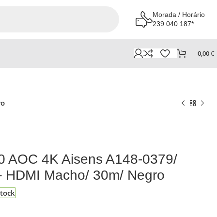
Morada / Horário
239 040 187*
0,00
€
ro
0 AOC 4K Aisens A148-0379/
 HDMI Macho/ 30m/ Negro
tock