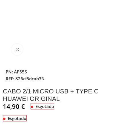
Clique para ampliar
PN:
AP55S
REF:
826cf5dcab33
CABO 2/1 MICRO USB + TYPE C
HUAWEI ORIGINAL
14,90
€
Esgotado
Esgotado