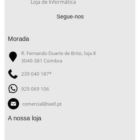
Loja de Informática
Segue-nos
Morada
R. Fernando Duarte de Brito, loja 8
3040-381 Coimbra
239 040 187*
929 069 106
comercial@swtl.pt
A nossa loja