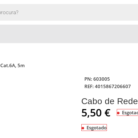
 Cat.6A, 5m
PN:
603005
REF:
4015867206607
Cabo de Rede
5,50
€
Esgota
Esgotado