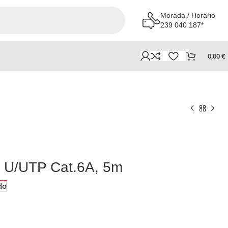
Morada / Horário
239 040 187*
0,00
€
 U/UTP Cat.6A, 5m
do