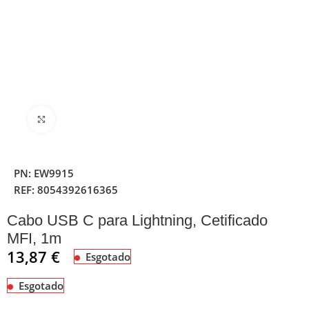
Clique para ampliar
PN:
EW9915
REF:
8054392616365
Cabo USB C para Lightning, Cetificado
MFI, 1m
13,87
€
Esgotado
Esgotado