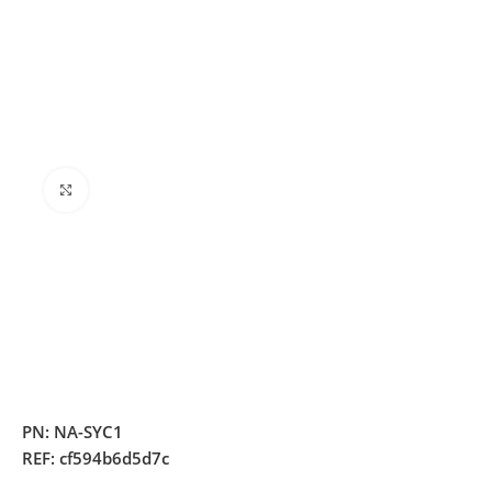
Clique para ampliar
PN:
NA-SYC1
REF:
cf594b6d5d7c