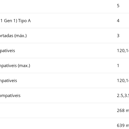
5
1 Gen 1) Tipo A
4
rtadas (máx.)
3
patíveis
120,
patíveis (max.)
1
mpatíveis
120,
ompatíveis
2.5,3.
268 
639 