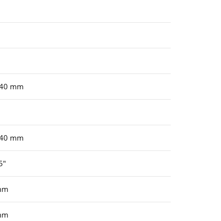
140 mm
140 mm
5″
mm
mm