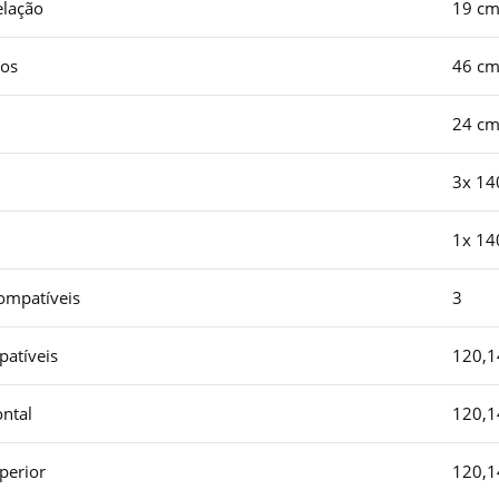
lação
19 c
cos
46 c
24 c
3x 1
1x 1
ompatíveis
3
patíveis
120,
ntal
120,1
perior
120,1