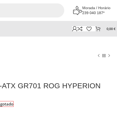
Morada / Horário
239 040 187*
0,00
€
E-ATX GR701 ROG HYPERION
sgotado