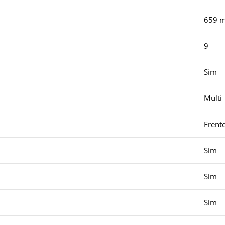
659 
9
Sim
Multi
Frent
Sim
Sim
Sim