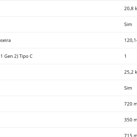
20,8 
Sim
seira
120,
1 Gen 2) Tipo C
1
25,2 
Sim
720 
350 
715 