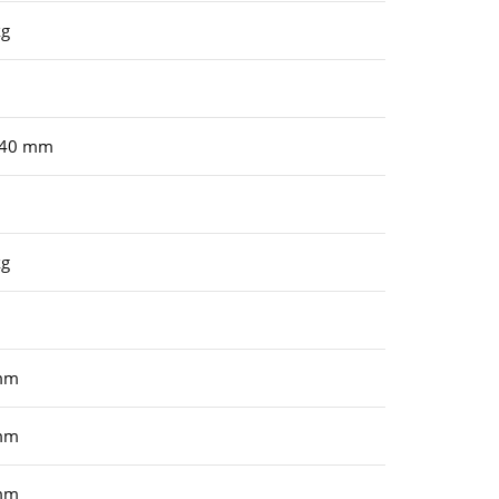
kg
140 mm
kg
mm
mm
mm