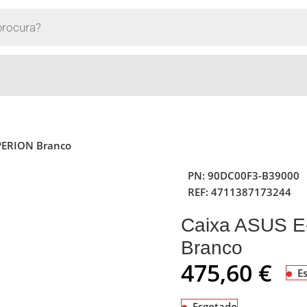
PERION Branco
PN:
90DC00F3-B39000
REF:
4711387173244
Caixa ASUS 
Branco
475,60
€
E
Esgotado