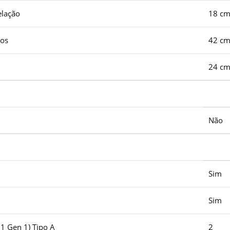
lação
18 c
cos
42 c
24 c
Não
Sim
Sim
1 Gen 1) Tipo A
2