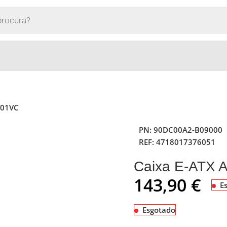
501VC
PN:
90DC00A2-B09000
REF:
4718017376051
Caixa E-ATX 
143,90
€
E
Esgotado