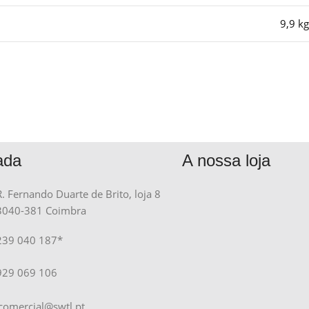
9,9 kg
ada
A nossa loja
R. Fernando Duarte de Brito, loja 8
3040-381 Coimbra
239 040 187*
929 069 106
comercial@swtl.pt