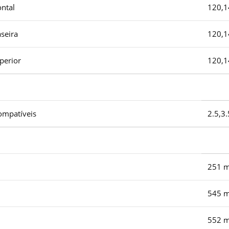
ntal
120,1
seira
120,
perior
120,1
ompatíveis
2.5,3.
251 
545 
552 