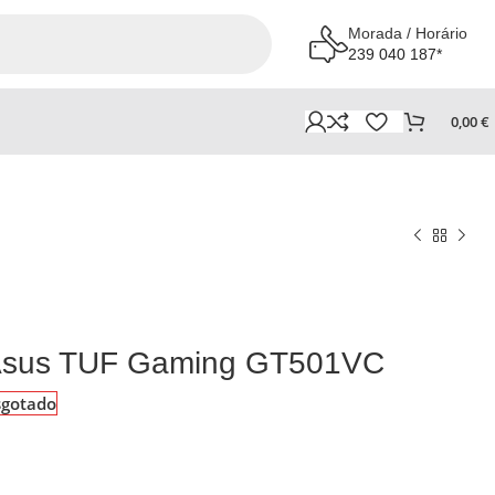
Morada / Horário
239 040 187*
0,00
€
Asus TUF Gaming GT501VC
sgotado