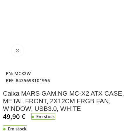
Clique para ampliar
PN:
MCX2W
REF:
8435693101956
Caixa MARS GAMING MC-X2 ATX CASE,
METAL FRONT, 2X12CM FRGB FAN,
WINDOW, USB3.0, WHITE
49,90
€
Em stock
Em stock