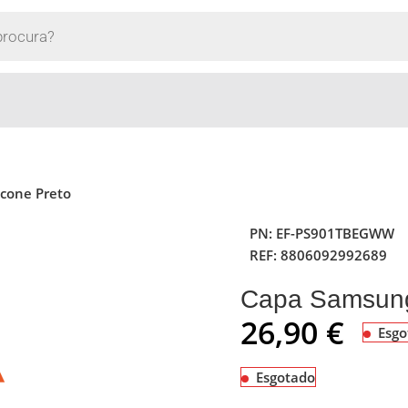
icone Preto
PN:
EF-PS901TBEGWW
REF:
8806092992689
Capa Samsung 
26,90
€
Esgo
Esgotado