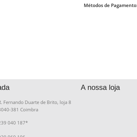
Métodos de Pagamento
ada
A nossa loja
R. Fernando Duarte de Brito, loja 8
3040-381 Coimbra
239 040 187*
929 069 106