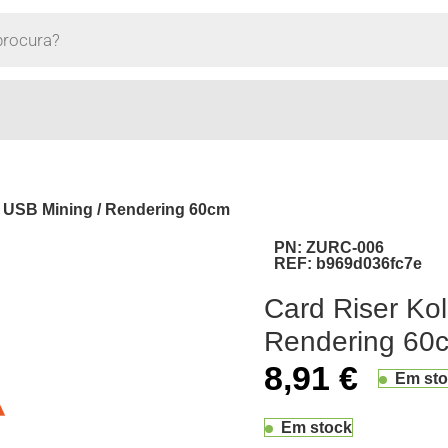
x USB Mining / Rendering 60cm
PN:
ZURC-006
REF:
b969d036fc7e
Card Riser Ko
Rendering 60
8,91
€
Em st
Em stock