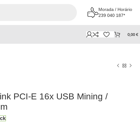
Morada / Horário
239 040 187*
0,00
€
link PCI-E 16x USB Mining /
cm
ock