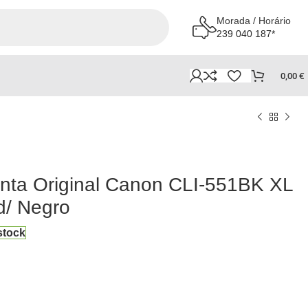
Morada / Horário
239 040 187*
0,00
€
inta Original Canon CLI-551BK XL
d/ Negro
stock