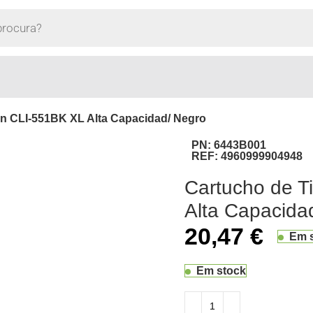
on CLI-551BK XL Alta Capacidad/ Negro
PN:
6443B001
REF:
4960999904948
Cartucho de T
Alta Capacida
20,47
€
Em 
Em stock