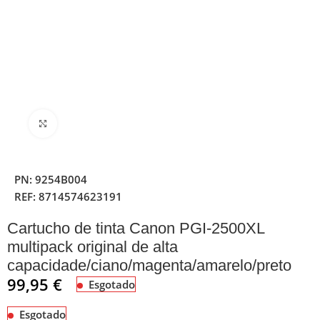
Clique para ampliar
PN:
9254B004
REF:
8714574623191
Cartucho de tinta Canon PGI-2500XL
multipack original de alta
capacidade/ciano/magenta/amarelo/preto
99,95
€
Esgotado
Esgotado