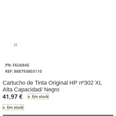
Clique para ampliar
PN:
F6U68AE
REF:
888793803110
Cartucho de Tinta Original HP nº302 XL
Alta Capacidad/ Negro
41,97
€
Em stock
Em stock