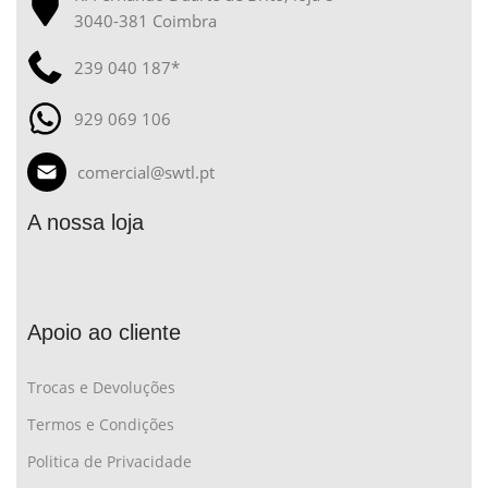
3040-381 Coimbra
239 040 187*
929 069 106
comercial@swtl.pt
A nossa loja
Apoio ao cliente
Trocas e Devoluções
Termos e Condições
Politica de Privacidade