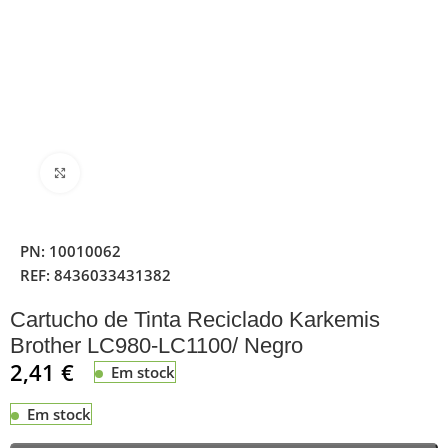
Clique para ampliar
PN:
10010062
REF:
8436033431382
Cartucho de Tinta Reciclado Karkemis
Brother LC980-LC1100/ Negro
2,41
€
Em stock
Em stock