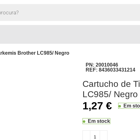
arkemis Brother LC985/ Negro
PN:
20010046
REF:
8436033431214
Cartucho de T
LC985/ Negro
1,27
€
Em st
Em stock