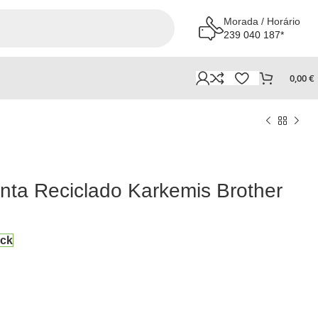
Morada / Horário
239 040 187*
0,00
€
inta Reciclado Karkemis Brother
ock