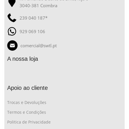
3040-381 Coimbra
239 040 187*
929 069 106
comercial@swtl.pt
A nossa loja
Apoio ao cliente
Trocas e Devoluções
Termos e Condições
Politica de Privacidade