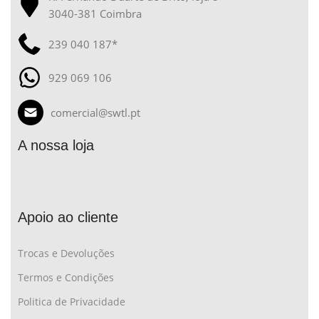
3040-381 Coimbra
239 040 187*
929 069 106
comercial@swtl.pt
A nossa loja
Apoio ao cliente
Trocas e Devoluções
Termos e Condições
Politica de Privacidade