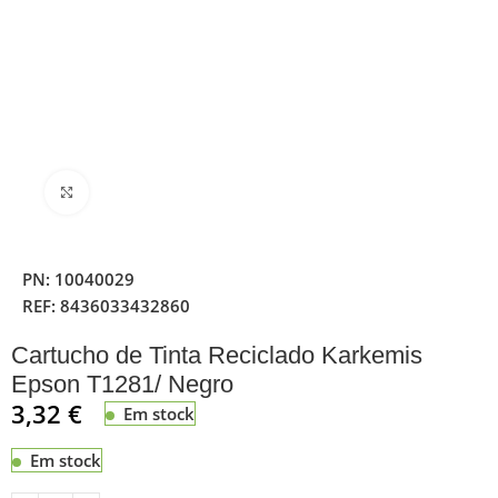
Clique para ampliar
PN:
10040029
REF:
8436033432860
Cartucho de Tinta Reciclado Karkemis
Epson T1281/ Negro
3,32
€
Em stock
Em stock