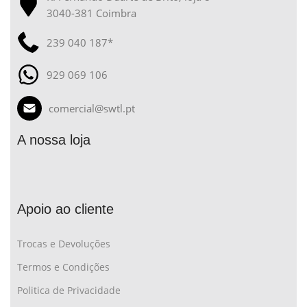
3040-381 Coimbra
239 040 187*
929 069 106
comercial@swtl.pt
A nossa loja
Apoio ao cliente
Trocas e Devoluções
Termos e Condições
Politica de Privacidade