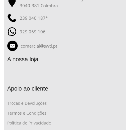
3040-381 Coimbra
239 040 187*
929 069 106
comercial@swtl.pt
A nossa loja
Apoio ao cliente
Trocas e Devoluções
Termos e Condições
Politica de Privacidade