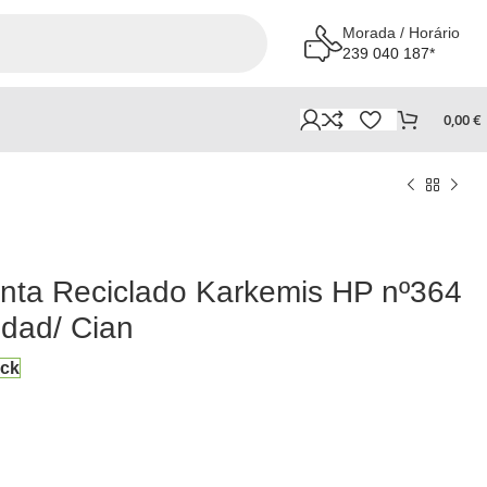
Morada / Horário
239 040 187*
0,00
€
inta Reciclado Karkemis HP nº364
idad/ Cian
ock