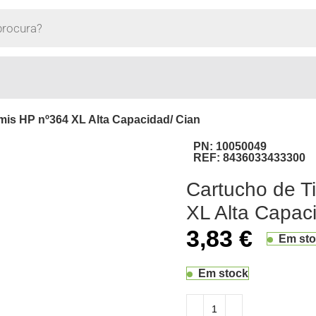
mis HP nº364 XL Alta Capacidad/ Cian
PN:
10050049
REF:
8436033433300
Cartucho de T
XL Alta Capac
3,83
€
Em st
Em stock