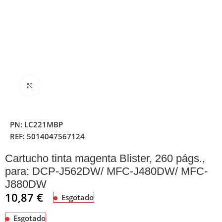
Clique para ampliar
PN:
LC221MBP
REF:
5014047567124
Cartucho tinta magenta Blister, 260 págs.,
para: DCP-J562DW/ MFC-J480DW/ MFC-
J880DW
10,87
€
Esgotado
Esgotado