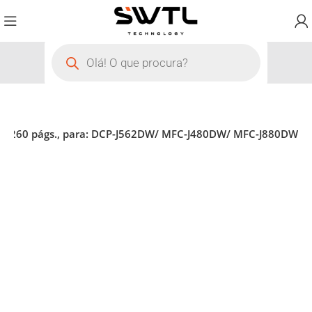
er, 260 págs., para: DCP-J562DW/ MFC-J480DW/ MFC-J880DW