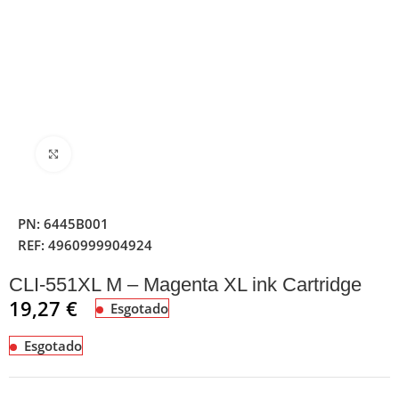
Clique para ampliar
PN:
6445B001
REF:
4960999904924
CLI-551XL M – Magenta XL ink Cartridge
19,27
€
Esgotado
Esgotado