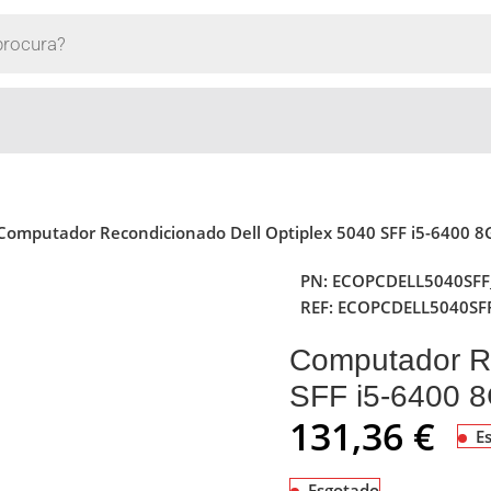
Computador Recondicionado Dell Optiplex 5040 SFF i5-6400 
PN:
ECOPCDELL5040SFF
REF:
ECOPCDELL5040SF
Computador Re
SFF i5-6400 
131,36
€
E
Esgotado