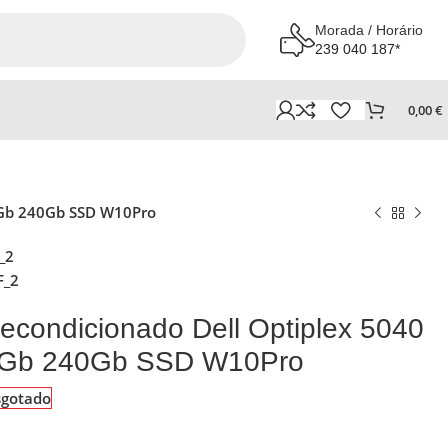
Morada / Horário
239 040 187*
0,00
€
8Gb 240Gb SSD W10Pro
_2
F_2
condicionado Dell Optiplex 5040
8Gb 240Gb SSD W10Pro
sgotado