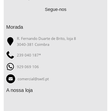
Segue-nos
Morada
R. Fernando Duarte de Brito, loja 8
3040-381 Coimbra
239 040 187*
929 069 106
comercial@swtl.pt
A nossa loja