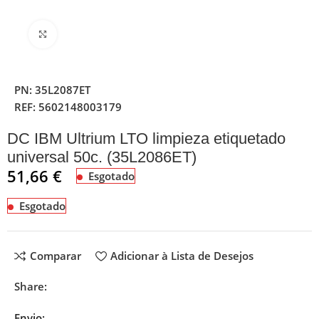
Clique para ampliar
PN:
35L2087ET
REF:
5602148003179
DC IBM Ultrium LTO limpieza etiquetado
universal 50c. (35L2086ET)
51,66
€
Esgotado
Esgotado
Comparar
Adicionar à Lista de Desejos
Share:
Envio: