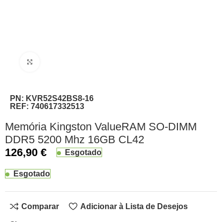
Clique para ampliar
PN:
KVR52S42BS8-16
REF:
740617332513
Memória Kingston ValueRAM SO-DIMM
DDR5 5200 Mhz 16GB CL42
126,90
€
Esgotado
Esgotado
Comparar
Adicionar à Lista de Desejos