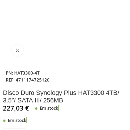
Clique para ampliar
PN:
HAT3300-4T
REF:
4711174725120
Disco Duro Synology Plus HAT3300 4TB/
3.5″/ SATA III/ 256MB
227,03
€
Em stock
Em stock