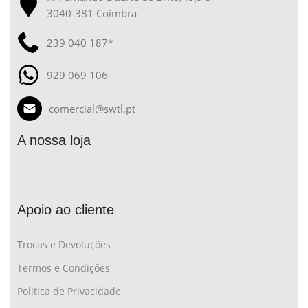
3040-381 Coimbra
239 040 187*
929 069 106
comercial@swtl.pt
A nossa loja
Apoio ao cliente
Trocas e Devoluções
Termos e Condições
Politica de Privacidade