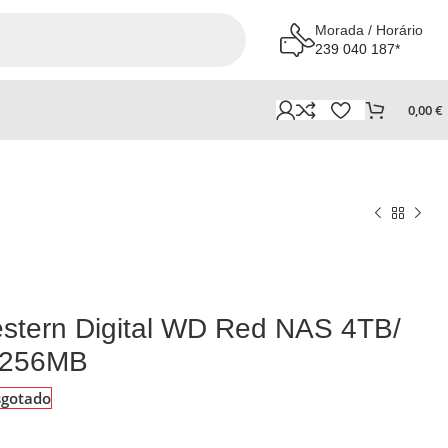
Morada / Horário
239 040 187*
0,00
€
stern Digital WD Red NAS 4TB/
/ 256MB
sgotado