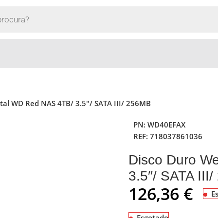
tal WD Red NAS 4TB/ 3.5″/ SATA III/ 256MB
PN:
WD40EFAX
REF:
718037861036
Disco Duro We
3.5″/ SATA III
126,36
€
E
Esgotado