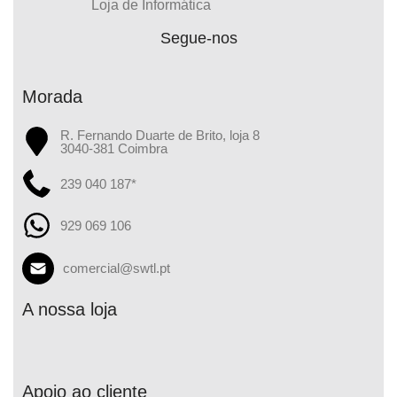
Loja de Informática
Segue-nos
Morada
R. Fernando Duarte de Brito, loja 8
3040-381 Coimbra
239 040 187*
929 069 106
comercial@swtl.pt
A nossa loja
Apoio ao cliente