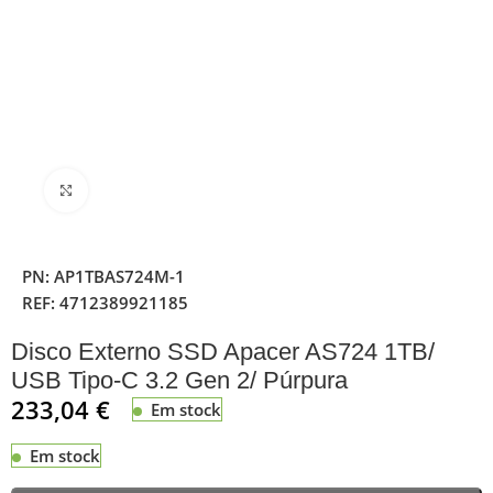
Clique para ampliar
PN:
AP1TBAS724M-1
REF:
4712389921185
Disco Externo SSD Apacer AS724 1TB/
USB Tipo-C 3.2 Gen 2/ Púrpura
233,04
€
Em stock
Em stock