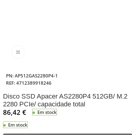
Clique para ampliar
PN:
AP512GAS2280P4-1
REF:
4712389918246
Disco SSD Apacer AS2280P4 512GB/ M.2
2280 PCIe/ capacidade total
86,42
€
Em stock
Em stock