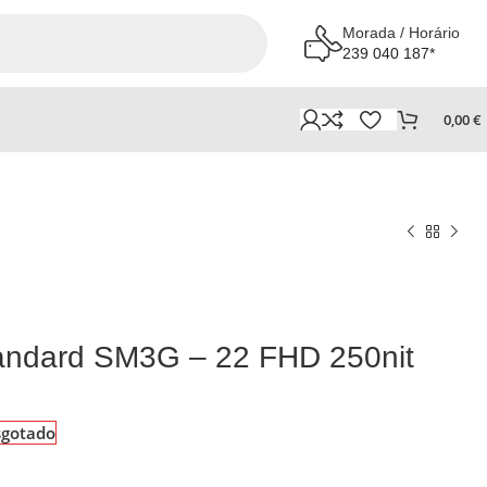
Morada / Horário
239 040 187*
0,00
€
andard SM3G – 22 FHD 250nit
sgotado