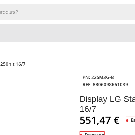
 250nit 16/7
PN:
22SM3G-B
REF:
8806098661039
Display LG St
16/7
551,47
€
E
Esgotado