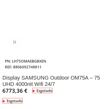
Clique para ampliar
PN:
LH75OMAEBGBXEN
REF:
8806092748811
Display SAMSUNG Outdoor OM75A – 75
UHD 4000nit Wifi 24/7
6773,36
€
Esgotado
Esgotado