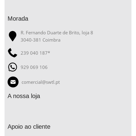
Morada
R. Fernando Duarte de Brito, loja 8
3040-381 Coimbra
239 040 187*
929 069 106
comercial@swtl.pt
A nossa loja
Apoio ao cliente