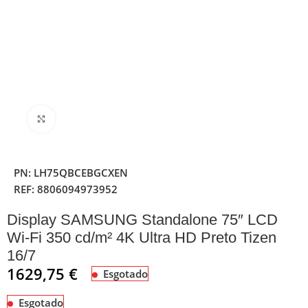
Clique para ampliar
PN:
LH75QBCEBGCXEN
REF:
8806094973952
Display SAMSUNG Standalone 75″ LCD
Wi-Fi 350 cd/m² 4K Ultra HD Preto Tizen
16/7
1629,75
€
Esgotado
Esgotado