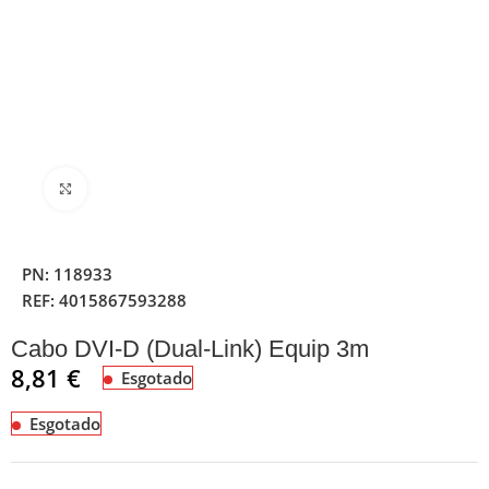
Clique para ampliar
PN:
118933
REF:
4015867593288
Cabo DVI-D (Dual-Link) Equip 3m
8,81
€
Esgotado
Esgotado