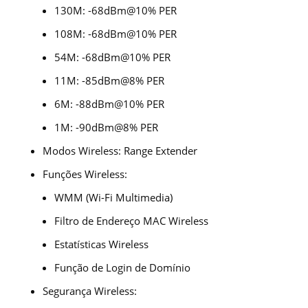
130M: -68dBm@10% PER
108M: -68dBm@10% PER
54M: -68dBm@10% PER
11M: -85dBm@8% PER
6M: -88dBm@10% PER
1M: -90dBm@8% PER
Modos Wireless:
Range Extender
Funções Wireless:
WMM (Wi-Fi Multimedia)
Filtro de Endereço MAC Wireless
Estatísticas Wireless
Função de Login de Domínio
Segurança Wireless: