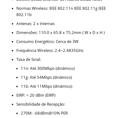
Normas Wireless:
IEEE 802.11n IEEE 802.11g IEEE
802.11b
Antenas:
2 x Internas
Dimensões:
110.0 x 65.8 x 75.2mm ( W x D x H )
Consumo Energético:
Cerca de 3W
Frequência Wireless:
2.4~2.4835GHz
Taxa de Sinal:
11n: Até 300Mbps (dinâmico)
11g: Até 54Mbps (dinâmico)
11b: Até 11Mbps (dinâmico)
EIRP:
< 20 dBm (EIRP)
Sensibilidade de Recepção:
270M: -68dBm@10% PER