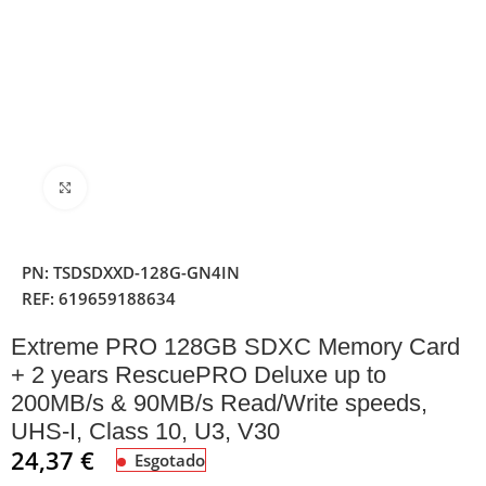
Clique para ampliar
PN:
TSDSDXXD-128G-GN4IN
REF:
619659188634
Extreme PRO 128GB SDXC Memory Card
+ 2 years RescuePRO Deluxe up to
200MB/s & 90MB/s Read/Write speeds,
UHS-I, Class 10, U3, V30
24,37
€
Esgotado