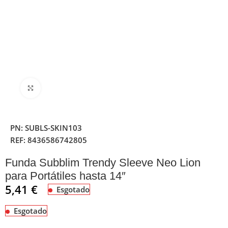
Clique para ampliar
PN:
SUBLS-SKIN103
REF:
8436586742805
Funda Subblim Trendy Sleeve Neo Lion
para Portátiles hasta 14″
5,41
€
Esgotado
Esgotado