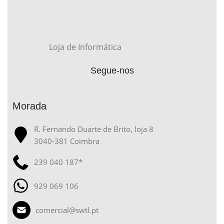
Loja de Informática
Segue-nos
Morada
R. Fernando Duarte de Brito, loja 8
3040-381 Coimbra
239 040 187*
929 069 106
comercial@swtl.pt