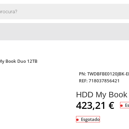
y Book Duo 12TB
PN:
TWDBFBE0120JBK-E
REF:
718037856421
HDD My Book
423,21
€
E
Esgotado