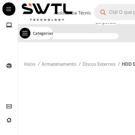
Assistência Técnica
Corporate
Categorias
Início
Armazenamento
Discos Externos
HDD M