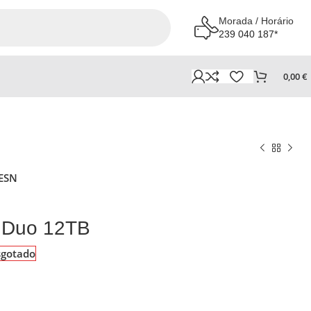
Morada / Horário
239 040 187*
0,00
€
ESN
 Duo 12TB
sgotado